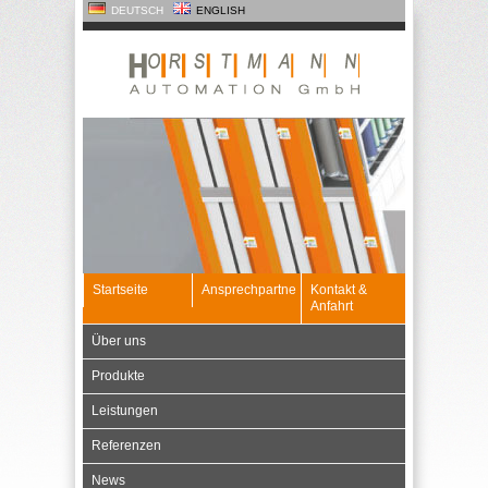
DEUTSCH
ENGLISH
Startseite
Ansprechpartner
Kontakt &
Anfahrt
Über uns
Produkte
Leistungen
Referenzen
News