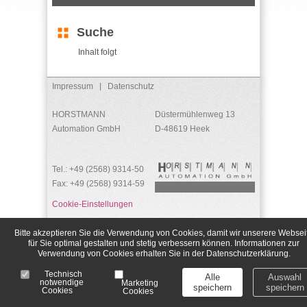
Suche
Inhalt folgt
Impressum
|
Datenschutz
HORSTMANN
Düstermühlenweg 13
Automation GmbH
D-48619 Heek
Tel.: +49 (2568) 9314-50
Fax: +49 (2568) 9314-59
Cookie-Einstellungen
Bitte akzeptieren Sie die Verwendung von Cookies, damit wir unserere Websei
für Sie optimal gestalten und stetig verbessern können. Informationen zur
Verwendung von Cookies erhalten Sie in der Datenschutzerklärung.
Technisch
Alle
Auswahl
notwendige
Marketing
speichern
speichern
Cookies
Cookies